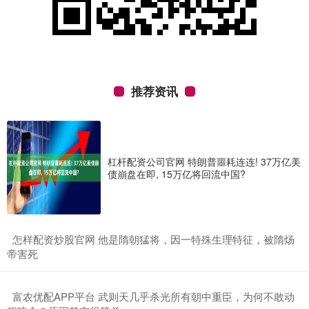
推荐资讯
杠杆配资公司官网 特朗普噩耗连连! 37万亿美
债崩盘在即, 15万亿将回流中国?
​怎样配资炒股官网 他是隋朝猛将，因一特殊生理特征，被隋炀
帝害死
​富农优配APP平台 武则天几乎杀光所有朝中重臣，为何不敢动