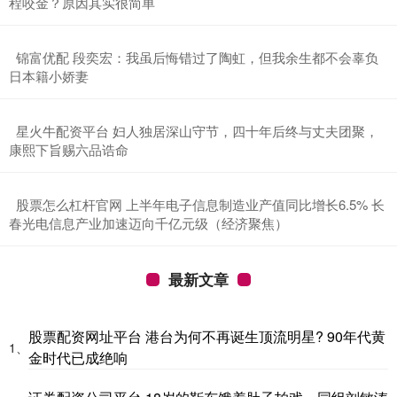
程咬金？原因其实很简单
​锦富优配 段奕宏：我虽后悔错过了陶虹，但我余生都不会辜负
日本籍小娇妻
​星火牛配资平台 妇人独居深山守节，四十年后终与丈夫团聚，
康熙下旨赐六品诰命
​股票怎么杠杆官网 上半年电子信息制造业产值同比增长6.5% 长
春光电信息产业加速迈向千亿元级（经济聚焦）
最新文章
股票配资网址平台 港台为何不再诞生顶流明星? 90年代黄
1、
金时代已成绝响