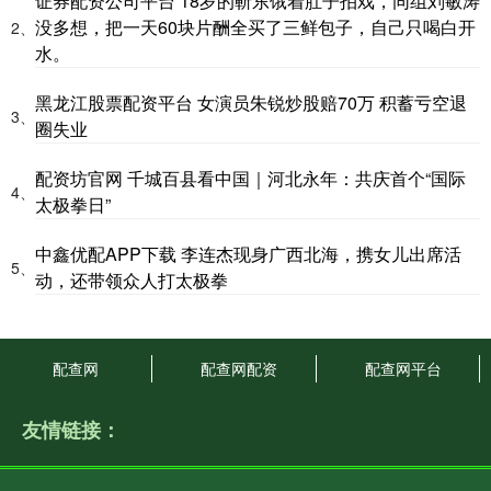
证券配资公司平台 18岁的靳东饿着肚子拍戏，同组刘敏涛
没多想，把一天60块片酬全买了三鲜包子，自己只喝白开
2、
水。
黑龙江股票配资平台 女演员朱锐炒股赔70万 积蓄亏空退
3、
圈失业
配资坊官网 千城百县看中国｜河北永年：共庆首个“国际
4、
太极拳日”
中鑫优配APP下载 李连杰现身广西北海，携女儿出席活
5、
动，还带领众人打太极拳
配查网
配查网配资
配查网平台
友情链接：