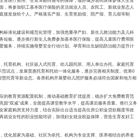
生育医疗费用、生育津贴待遇等的保障，做好城乡居民医保参保人生育
面，将参加职工基本医疗保险的灵活就业人员、农民工、新就业形态人
直接发放给个人。严格落实产假、生育奖励假、陪产假、育儿假等制
构标准化建设和规范化管理，加强危重孕产妇、新生儿救治能力及儿科
务短板。逐步推行新生儿免费参加基本医疗保险，提高儿童医疗费用医
爱服务，持续实施母婴安全行动计划、孕育和出生缺陷防治能力提升计
，托育机构、社区嵌入式托育、幼儿园托班、用人单位办托、家庭托育
助示范试点，发展普惠托育和托幼一体化服务，逐步完善相关制度。统筹0
智慧托育等新业态。各类机构开展婴幼儿照护服务必须符合国家和地方相
应的教育资源配置机制，推动基础教育扩优提质，稳步扩大免费教育范
巩固“双减”成果，全面提高课堂教学水平，提高课后服务质量。推行义务
女家庭购房支持力度，结合实际出台适当提高住房公积金贷款额度等政
再就业女性的职业技能培训，加强妇女就业权益保障，营造生育友好工
，优化居家为基础、社区为依托、机构为专业支撑、医养相结合的养老