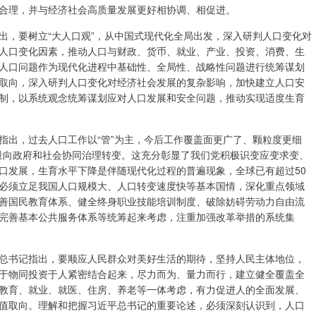
合理，并与经济社会高质量发展更好相协调、相促进。
出，要树立“大人口观”，从中国式现代化全局出发，深入研判人口变化对
人口变化因素，推动人口与财政、货币、就业、产业、投资、消费、生
人口问题作为现代化进程中基础性、全局性、战略性问题进行统筹谋划
取向，深入研判人口变化对经济社会发展的复杂影响，加快建立人口安
制，以系统观念统筹谋划应对人口发展和安全问题，推动实现适度生育
指出，过去人口工作以“管”为主，今后工作覆盖面更广了、颗粒度更细
力量向政府和社会协同治理转变。这充分彰显了我们党积极识变应变求变、
口发展，生育水平下降是伴随现代化过程的普遍现象，全球已有超过50
必须立足我国人口规模大、人口转变速度快等基本国情，深化重点领域
善国民教育体系、健全终身职业技能培训制度、破除妨碍劳动力自由流
完善基本公共服务体系等统筹起来考虑，注重加强改革举措的系统集
总书记指出，要顺应人民群众对美好生活的期待，坚持人民主体地位，
于物同投资于人紧密结合起来，尽力而为、量力而行，建立健全覆盖全
教育、就业、就医、住房、养老等一体考虑，有力促进人的全面发展、
值取向。理解和把握习近平总书记的重要论述，必须深刻认识到，人口