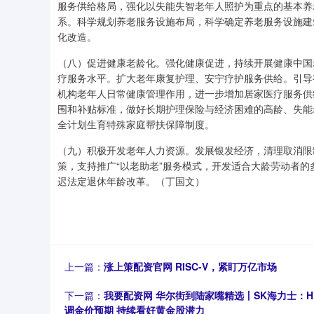
服务供给格局，强化以失能失智老年人照护为重点的基本养
系。科学规划养老服务设施布局，科学确定养老服务设施建
化改造。
（八）促进健康老龄化。强化健康促进，持续开展健康中国
疗服务水平。扩大老年康复护理、安宁疗护服务供给。引导
机构老年人日常健康管理作用，进一步增加居家医疗服务供
围和补贴标准，做好长期护理保险与经济困难的高龄、失能
全计划生育特殊家庭帮扶保障制度。
（九）积极开发老年人力资源。发展银发经济，清理取消限
策，支持推广“以老助老”服务模式，开发适合大龄劳动者
迟法定退休年龄改革。（丁国文）
上一篇：
涨上策配资官网 RISC-V，紧盯万亿市场
下一篇：
我要配资网 华尔街到陆家嘴精选丨SK海力士：
调金价预期 持续看好黄金股潜力