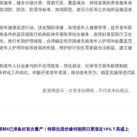
老服务，健全分级分类、普惠可及、覆盖城乡、持续发展的养老服务体
筑消防、防洪、防震等标准。加强医院、老旧小区等公共场所设施适老
老年健康促进行动。优化预防保健，加强老年人健康管理，提升老年医
有条件的县区级医疗机构延伸开展医养结合服务，发挥好基层医疗卫生
给。推行长期护理保险，合理确定经济困难失能老年人护理补贴覆盖范
老年人护理补贴等政策的衔接。维护好计划生育家庭合法权益。建立健
制老年人社会参与的不合理政策，优化就业、社保等方面年龄限制政
的多样化工作岗位。积极开发老年资源，推动老有所为。稳妥实施渐进式延
配查网提示：文章来自网络，不代表本站观点。
HBM4已准备好首次量产！特斯拉股价缘何能两日累涨近14%？高盛上