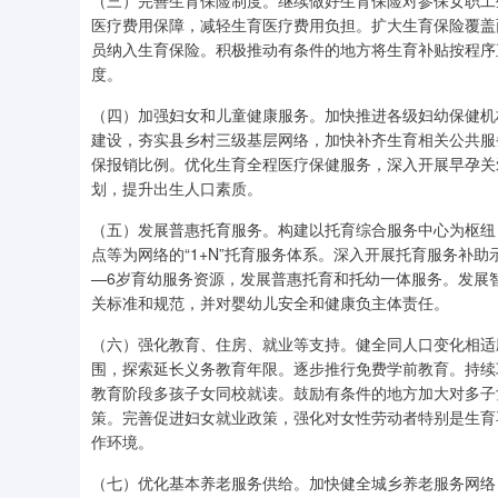
（三）完善生育保险制度。继续做好生育保险对参保女职工
医疗费用保障，减轻生育医疗费用负担。扩大生育保险覆盖
员纳入生育保险。积极推动有条件的地方将生育补贴按程序
度。
（四）加强妇女和儿童健康服务。加快推进各级妇幼保健机
建设，夯实县乡村三级基层网络，加快补齐生育相关公共服
保报销比例。优化生育全程医疗保健服务，深入开展早孕关
划，提升出生人口素质。
（五）发展普惠托育服务。构建以托育综合服务中心为枢纽
点等为网络的“1+N”托育服务体系。深入开展托育服务补
—6岁育幼服务资源，发展普惠托育和托幼一体服务。发展
关标准和规范，并对婴幼儿安全和健康负主体责任。
（六）强化教育、住房、就业等支持。健全同人口变化相适
围，探索延长义务教育年限。逐步推行免费学前教育。持续
教育阶段多孩子女同校就读。鼓励有条件的地方加大对多子
策。完善促进妇女就业政策，强化对女性劳动者特别是生育
作环境。
（七）优化基本养老服务供给。加快健全城乡养老服务网络