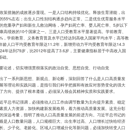
政策措施的成效逐步显现。一是人口结构持续优化。释放生育潜能，出
的55%左右；出生人口性别结构逐步趋向正常。二是优生优育服务水平
的危重孕产妇和新生儿救治网络，孕产妇死亡率、婴儿死亡率、5岁以下
康高绩效的10个国家之一。三是人口受教育水平显著提高。学前教育、
.9%，学前教育、义务教育普及水平已经达到高收入国家平均水平；高等教
年龄人口平均受教育年限达11.2年，新增劳动力平均受教育年限达14.3
4年达到79岁，比2012年提高了3.6岁，主要健康指标居于中高收入国
基础。
要论述，切实增强贯彻落实的政治自觉、思想自觉、行动自觉
出了一系列新思想、新观点、新论断，深刻回答了什么是人口高质量发
展等理论和实践问题，是指引我们科学把握和有效应对形势变化的强大
了方向、提供了根本遵循，必须深入领会其精神实质和实践要求。
近平总书记强调，必须推动人口工作由调节数量为主向提升素质、稳定
素质人力资源，加快构建新发展格局，着力推动高质量发展。这充分彰
的深远考量，指明了推动人口高质量发展的前进方向。习近平总书记的
盾是人口数量问题，人口规模巨大、出生率过高、人口增长过快给经济
长、少子化、老龄化、区域人口增减分化等新问题，必须加快转变人口