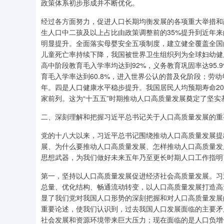
政策体系初步形成并不断优化。
经过各方面努力，促进人口长期均衡发展的各项重大举措和
生人口中二孩及以上占比由政策调整前的35%提升到近年来
明显提升。全面落实母婴安全五项制度，建立健全覆盖全国
儿童死亡率持续下降，我国被世界卫生组织列为全球妇幼健
高中阶段教育毛入学率均达到92%，义务教育巩固率达95
育毛入学率达到60.8%，进入世界公认的普及化阶段；劳动
年。四是人口健康水平稳步提升。我国居民人均预期寿命202
家前列。这为“十五五”时期推动人口高质量发展奠定了坚实
二、深刻理解和把握习近平总书记关于人口高质量发展的重
党的十八大以来，习近平总书记围绕推动人口高质量发展提
展、为什么要推动人口高质量发展、怎样推动人口高质量发
思想武器，为我们做好未来五年乃至更长时期人口工作指明
第一，坚持以人口高质量发展促进经济社会高质量发展。习
总量、优化结构、畅通流动转变，以人口高质量发展打造高
显了我们党对我国人口形势的深刻把握和对人口高质量发展
重要论述，使我们认识到，过去我国人口发展面临的主要矛
社会发展和资源环境带来巨大压力；现在面临的是人口负增