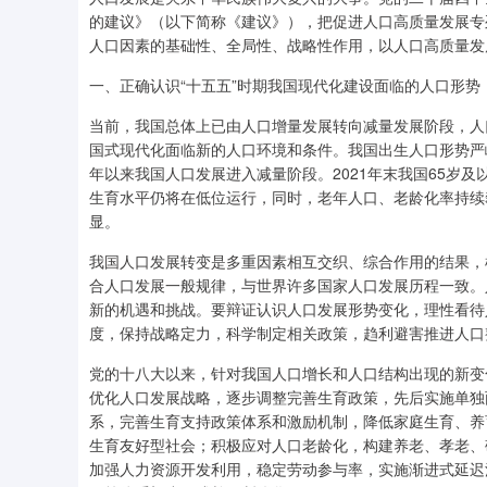
的建议》（以下简称《建议》），把促进人口高质量发展专
人口因素的基础性、全局性、战略性作用，以人口高质量发
一、正确认识“十五五”时期我国现代化建设面临的人口形势
当前，我国总体上已由人口增量发展转向减量发展阶段，人
国式现代化面临新的人口环境和条件。我国出生人口形势严
年以来我国人口发展进入减量阶段。2021年末我国65岁及
生育水平仍将在低位运行，同时，老年人口、老龄化率持续
显。
我国人口发展转变是多重因素相互交织、综合作用的结果，
合人口发展一般规律，与世界许多国家人口发展历程一致。
新的机遇和挑战。要辩证认识人口发展形势变化，理性看待
度，保持战略定力，科学制定相关政策，趋利避害推进人口
党的十八大以来，针对我国人口增长和人口结构出现的新变
优化人口发展战略，逐步调整完善生育政策，先后实施单独
系，完善生育支持政策体系和激励机制，降低家庭生育、养
生育友好型社会；积极应对人口老龄化，构建养老、孝老、
加强人力资源开发利用，稳定劳动参与率，实施渐进式延迟