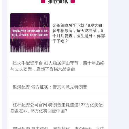
推荐资讯
金夆策略APP下载 48岁大姐
多年糖尿病，每天吃白菜，5
个月后复查，医生意外：你都
干了啥？
​星火牛配资平台 妇人独居深山守节，四十年后终
与丈夫团聚，康熙下旨赐六品诰命
​银河配资 俄方证实：普京同意见特朗普
​杠杆配资公司官网 特朗普噩耗连连! 37万亿美债
崩盘在即, 15万亿将回流中国?
​按日配资 自主信创、国产替代，央企民企、大中