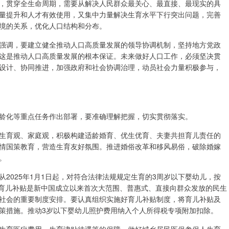
，贯穿全生命周期，需要从解决人民群众最关心、最直接、最现实的具
量提升和人才有效使用，又集中力量解决生育水平下行突出问题，完善
境的关系，优化人口结构和分布。
强调，要建立健全推动人口高质量发展的领导协调机制，坚持地方党政
这是推动人口高质量发展的根本保证。未来做好人口工作，必须坚决贯
设计、协同推进，加强政府和社会协调治理，动员社会力量积极参与，
龄化等重点任务作出部署，要准确理解把握，切实贯彻落实。
生育观、家庭观，积极构建适龄婚育、优生优育、夫妻共担育儿责任的
情国策教育，营造生育友好氛围。推进婚俗改革和移风易俗，破除婚嫁
。
2025年1月1日起，对符合法律法规规定生育的3周岁以下婴幼儿，按
。育儿补贴是新中国成立以来首次大范围、普惠式、直接向群众发放的民生
社会的重要制度安排。要认真组织实施好育儿补贴制度，将育儿补贴及
策措施。推动3岁以下婴幼儿照护费用纳入个人所得税专项附加扣除。