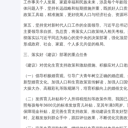
工作事关个人发展、家庭幸福和民族未来，涉及每个年龄段
体问题入手，坚持长远战略和短期措施并重，既抓好人口质
政策工具箱，精准施策，更好统筹人口与经济社会、资源环
第五，坚持党对新时代人口工作的全面领导。习近平总书记
主要领导亲自抓、负总责，将落实人口政策纳入相关考核。
彻落实以习近平同志为核心的党中央的决策部署，强化顶层
形成政府、社会、家庭、个人多元共促的格局。
三、落实好《建议》部署的重点任务
《建议》对优化生育支持政策和激励措施、积极应对人口老
（一）倡导积极婚育观。引导广大青年树立正确的婚恋观、
新型婚育文化。加强人口和生育政策宣传解读，加强人口国
大操大办、高额彩礼等陈规陋习，培育积极向上的婚俗文化
（二）发挥育儿补贴和个人所得税抵扣等政策作用。我国已从
照每孩每年3600元的标准发放育儿补贴，至其年满3周岁
保障现金补贴，是完善生育支持政策、推动建设生育友好型
时、足额发放到群众手中，跟踪评估效果，不断优化完善政