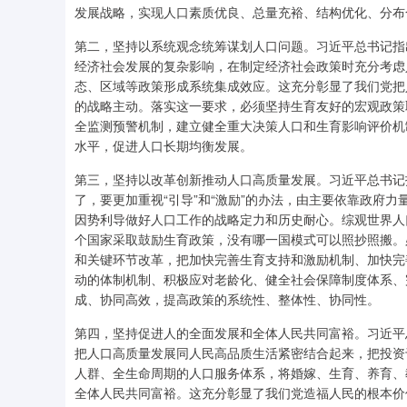
发展战略，实现人口素质优良、总量充裕、结构优化、分布
第二，坚持以系统观念统筹谋划人口问题。习近平总书记指
经济社会发展的复杂影响，在制定经济社会政策时充分考虑
态、区域等政策形成系统集成效应。这充分彰显了我们党把
的战略主动。落实这一要求，必须坚持生育友好的宏观政策
全监测预警机制，建立健全重大决策人口和生育影响评价机
水平，促进人口长期均衡发展。
第三，坚持以改革创新推动人口高质量发展。习近平总书记
了，要更加重视“引导”和“激励”的办法，由主要依靠政府
因势利导做好人口工作的战略定力和历史耐心。综观世界人
个国家采取鼓励生育政策，没有哪一国模式可以照抄照搬。
和关键环节改革，把加快完善生育支持和激励机制、加快完
动的体制机制、积极应对老龄化、健全社会保障制度体系、
成、协同高效，提高政策的系统性、整体性、协同性。
第四，坚持促进人的全面发展和全体人民共同富裕。习近平
把人口高质量发展同人民高品质生活紧密结合起来，把投资
人群、全生命周期的人口服务体系，将婚嫁、生育、养育、
全体人民共同富裕。这充分彰显了我们党造福人民的根本价