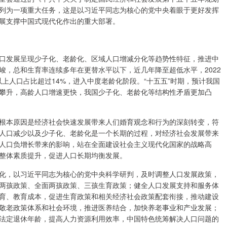
列为一项重大任务，这是以习近平同志为核心的党中央着眼于更好发挥
展支撑中国式现代化作出的重大部署。
口发展呈现少子化、老龄化、区域人口增减分化等趋势性特征，推进中
峻，总和生育率连续多年在更替水平以下，近几年降至超低水平，2022
以上人口占比超过14%，进入中度老龄化阶段。“十五五”时期，预计我国
攀升，高龄人口增速更快，我国少子化、老龄化等结构性矛盾更加凸
根本原因是经济社会快速发展带来人们婚育观念和行为的深刻转变，符
人口减少以及少子化、老龄化是一个长期的过程，对经济社会发展带来
人口负增长带来的影响，站在全面建设社会主义现代化国家的战略高
整体素质提升，促进人口长期均衡发展。
化，以习近平同志为核心的党中央科学研判，及时调整人口发展政策，
两孩政策、全面两孩政策、三孩生育政策；健全人口发展支持和服务体
育、教育成本，促进生育政策和相关经济社会政策配套衔接，推动建设
敬老政策体系和社会环境，推进医养结合，加快养老事业和产业发展；
法定退休年龄，提高人力资源利用效率，中国特色统筹解决人口问题的