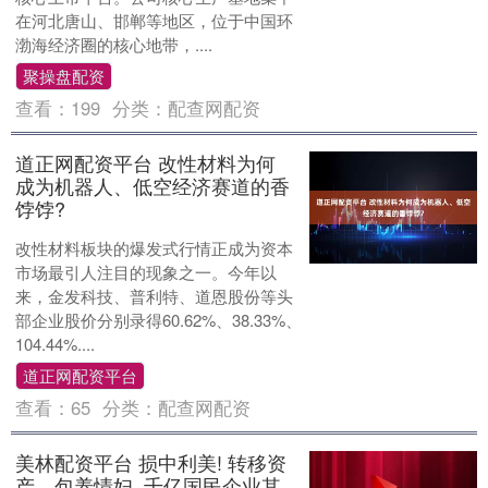
在河北唐山、邯郸等地区，位于中国环
渤海经济圈的核心地带，....
聚操盘配资
查看：
199
分类：
配查网配资
道正网配资平台 改性材料为何
成为机器人、低空经济赛道的香
饽饽?
改性材料板块的爆发式行情正成为资本
市场最引人注目的现象之一。今年以
来，金发科技、普利特、道恩股份等头
部企业股价分别录得60.62%、38.33%、
104.44%....
道正网配资平台
查看：
65
分类：
配查网配资
美林配资平台 损中利美! 转移资
产、包养情妇, 千亿国民企业其