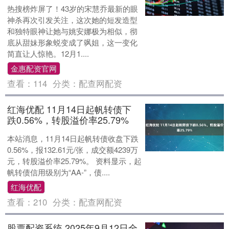
热搜榜炸屏了！43岁的宋慧乔最新的眼
神杀再次引发关注，这次她的短发造型
和独特眼神让她与姚安娜极为相似，彻
底从甜妹形象蜕变成了飒姐，这一变化
简直让人惊艳。12月1....
金惠配资官网
查看：
114
分类：
配查网配资
红海优配 11月14日起帆转债下
跌0.56%，转股溢价率25.79%
本站消息，11月14日起帆转债收盘下跌
0.56%，报132.61元/张，成交额4239万
元，转股溢价率25.79%。 资料显示，起
帆转债信用级别为“AA-”，债....
红海优配
查看：
210
分类：
配查网配资
股票配资系统 2025年9月12日全