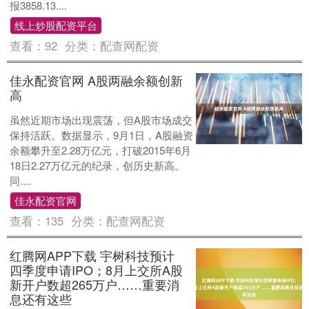
报3858.13....
线上炒股配资平台
查看：
92
分类：
配查网配资
佳永配资官网 A股两融余额创新
高
虽然近期市场出现震荡，但A股市场成交
保持活跃。数据显示，9月1日，A股融资
余额攀升至2.28万亿元，打破2015年6月
18日2.27万亿元的纪录，创历史新高。
同....
佳永配资官网
查看：
135
分类：
配查网配资
红腾网APP下载 宇树科技预计
四季度申请IPO；8月上交所A股
新开户数超265万户……重要消
息还有这些