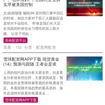
实早被美国控制
文|娱妮啵啵 编辑|66 提到我们童年回忆
的时候，相信大家对于双汇火腿肠应该
是绝对不会陌生。 即便是我们长大后，
在泡面的时候也会习惯性的加上根火
腿。 以至于现如....
美林配资平台
查看：
152
分类：
配查网配资
雪球配资网APP下载 现货黄金
(14): 预测与跟随 王者会是谁
上周的纽约原油分析大获全胜，但是黄
金分析就有些拉胯，主要原因就是：预
期的金价走势很快被客观的价格通道否
定。本着跟随市场趋势的最高原则，操
作必须绝对跟着价格通道走....
雪球配资网APP下载