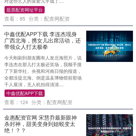
对这些艺人的喜爱几乎成了....
股票配资网址平台
查看：
85
分类：
配查网配资
中鑫优配APP下载 李连杰现身
广西北海，携女儿出席活动，还
带领众人打太极拳
今天刚刷到朋友圈有人发北海照片，说
李连杰在那儿打太极还笑场，我顺手搜
了下新华社、央视和河南日报的报道，
全都没提北海。倒是温县博物馆前那场
千人展演，无人机拍得清清....
中鑫优配APP下载
查看：
124
分类：
配查网配资
金惠配资官网 宋慧乔最新眼神
杀封神，甜美变身到姐蜕变太
绝！？？