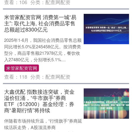
查看：
106
分类：
配查网配资
米管家配资官网 消费第一城“易
主”: 取代上海, 社会消费品零售
总额超过8300亿元
2025年1-6月，我国社会消费品零售总额
同比增长5.0%至245458亿元。按消费类
型分，商品零售额217978亿元，餐饮收
入27480亿元，分别增长5.1%....
米管家配资官网
查看：
118
分类：
配查网配资
大鑫优配 指数接连突破，资金
溢价狂涌，“牛市旗手”券商
ETF（512000）基金经理：券
商“暑期行情”将持续
伴随着市场持续升温，“行情旗手”券商延
续活跃走势，A股顶流券商