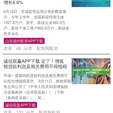
增长6.6%
8月12日，市场监管总局公布的数据显
示，今年上半年，全国新设经营主体
1327.8万户。其中，新设企业462.0万
户，新设个体工商户862.9万户，新设农
民专业合....
山东德州配资APP下载
查看：
68
分类：
配查网配资
诚信双赢APP下载 定了！增值
税贷款利息及相关费用不得抵税
市场一度期待的贷款利息及相关费用可
以抵扣增值税落空。 8月11日，财政部税
务总局公开了《中华人民共和国增值税
法实施条例（征求意见稿）》（下称
《条例意见稿》），其....
诚信双盈APP下载
查看：
132
分类：
配查网配资