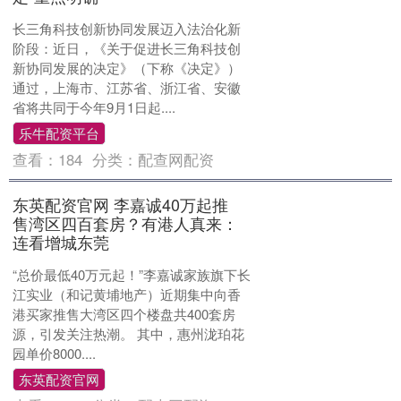
长三角科技创新协同发展迈入法治化新
阶段：近日，《关于促进长三角科技创
新协同发展的决定》（下称《决定》）
通过，上海市、江苏省、浙江省、安徽
省将共同于今年9月1日起....
乐牛配资平台
查看：
184
分类：
配查网配资
东英配资官网 李嘉诚40万起推
售湾区四百套房？有港人真来：
连看增城东莞
“总价最低40万元起！”李嘉诚家族旗下长
江实业（和记黄埔地产）近期集中向香
港买家推售大湾区四个楼盘共400套房
源，引发关注热潮。 其中，惠州泷珀花
园单价8000....
东英配资官网