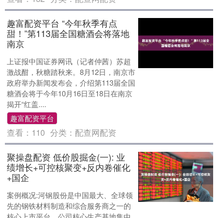
趣富配资平台 “今年秋季有点
甜！”第113届全国糖酒会将落地
南京
上证报中国证券网讯（记者仲茜）苏超
激战酣，秋糖踏秋来。8月12日，南京市
政府举办新闻发布会，介绍第113届全国
糖酒会将于今年10月16日至18日在南京
揭开“红盖....
趣富配资平台
查看：
110
分类：
配查网配资
聚操盘配资 低价股掘金(一): 业
绩增长+可控核聚变+反内卷催化
+国企
案例概况:河钢股份是中国最大、全球领
先的钢铁材料制造和综合服务商之一的
核心上市平台。公司核心生产基地集中