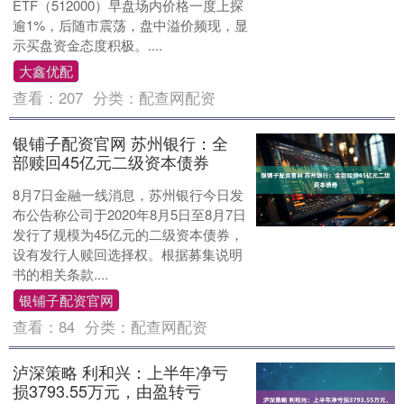
ETF（512000）早盘场内价格一度上探
逾1%，后随市震荡，盘中溢价频现，显
示买盘资金态度积极。....
大鑫优配
查看：
207
分类：
配查网配资
银铺子配资官网 苏州银行：全
部赎回45亿元二级资本债券
8月7日金融一线消息，苏州银行今日发
布公告称公司于2020年8月5日至8月7日
发行了规模为45亿元的二级资本债券，
设有发行人赎回选择权。根据募集说明
书的相关条款....
银铺子配资官网
查看：
84
分类：
配查网配资
泸深策略 利和兴：上半年净亏
损3793.55万元，由盈转亏