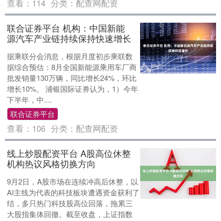
查看：
114
分类：
配查网配资
联合证券平台 机构：中国新能
源汽车产业链持续保持快速增长
据乘联分会消息，根据月度初步乘联数
据综合预估：8月全国新能源乘用车厂商
批发销量130万辆，同比增长24%，环比
增长10%。 浦银国际证券认为，1）今年
下半年，中....
联合证券平台
查看：
106
分类：
配查网配资
线上炒股配资平台 A股高位休整
机构热议风格切换方向
9月2日，A股市场在连续冲高后休整，以
AI主线为代表的科技板块遭遇资金获利了
结，多只热门科技股高位回落，拖累三
大股指集体回撤。截至收盘，上证指数