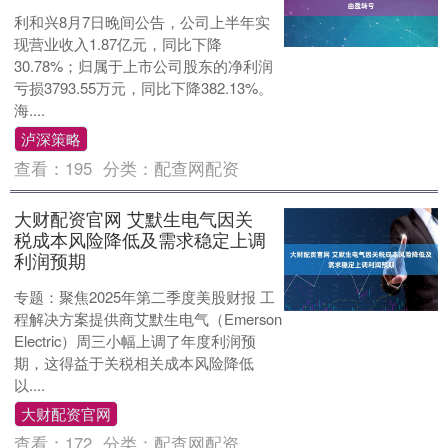
利和兴8月7日晚间公告，公司上半年实
现营业收入1.87亿元，同比下降
30.78%；归属于上市公司股东的净利润
亏损3793.55万元，同比下降382.13%。
海....
泸深策略
查看：
195
分类：
配查网配资
大财配资官网 艾默生电气因关
税成本风险降低及需求稳定上调
利润预期
专题：聚焦2025年第二季度美股财报 工
程解决方案提供商艾默生电气（Emerson
Electric）周三小幅上调了年度利润预
期，这得益于关税相关成本风险降低
以....
大财配资官网
查看：
172
分类：
配查网配资