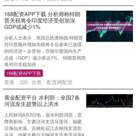
168配资APP下载 分析师称特朗
普关税将令印度经济受创加深
GDP或减少1%
分析人士表示，美国总统唐纳德·特朗普
对印度额外增加关税将令后者本已放缓
的经济进一步受创，导致印度国内生产
总值（GDP）减少多达1%。 特朗普周四
将对印关税加倍，....
168配资APP下载
查看：
220
分类：
配查网配资
黄金配资平台 水利部：全国7条
河流发生超警以上洪水
人民财讯8月2日电，据水利部消息，受
降雨影响，甘肃泾河支流马莲河、福建
沿海仙水溪、吉林松花江吉林段支流饮
马河、内蒙古额尔古纳河支流激流河等4