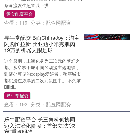
条河流发生超警以上洪....
黄金配资平台
查看：
119
分类：
配查网配资
寻牛堂配资 B面ChinaJoy：淘宝
闪购忙拉新 比亚迪小米秀肌肉
19万的机器人踢足球
这个暑期，上海化身为二次元的梦幻之
都。从穿梭于城市间的动漫主题地铁，
到随处可见的cosplay爱好者，整座城市
都沉浸在浓厚的二次元氛围中。 不久前
Bilibil....
寻牛堂配资
查看：
192
分类：
配查网配资
乐牛配资平台 长三角科创协同
迈入法治化阶段：首部立法“决
定”重点明确