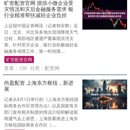
旷世配资官网 摸排小微企业受
灾情况和灾后金融服务需求 银
行业精准帮扶减轻企业负担
上证报中国证券网讯（记者韩宋辉）近
日，北京、河北等多地出现强降雨天气
过程，局部地区遭遇严重暴雨洪涝灾
害。针对受灾企业，银行业积极做好金
融服务保障工作，第一时间摸....
旷世配资官网
查看：
120
分类：
配查网
尚盈配资 上海东方枢纽，新进
展
记者从8月1日举行的《上海东方枢纽国
际商务合作区管理办法》以及国家有关
部门发布相关制度的情况介绍和解读新
闻通气会上获悉，上海抓紧推进上海东
方枢纽国际商务合作区（....