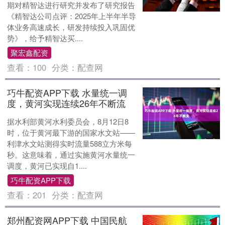
期对精智达进行研究并发布了研究报告
《精智达公司点评：2025年上半年半导
体业务高速成长，研发持续投入巩固优
势》，给予精智达买....
聚宏鑫配资
查看：
100
分类：
配查网
巧牛配资APP下载 水量统一调
度，黄河实现连续26年不断流
据水利部黄河水利委员会，8月12日8
时，位于黄河最下游的国家水文站——
利津水文站测得实时流量588立方米每
秒。这意味着，通过实施黄河水量统一
调度，黄河已实现自1....
巧牛配资APP下载
查看：
201
分类：
配查网
郑州配资网APP下载 中国民航