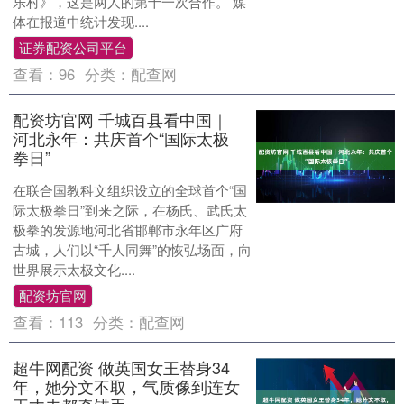
乐村》，这是两人的第十一次合作。 媒
体在报道中统计发现....
证券配资公司平台
查看：
96
分类：
配查网
配资坊官网 千城百县看中国｜
河北永年：共庆首个“国际太极
拳日”
在联合国教科文组织设立的全球首个“国
际太极拳日”到来之际，在杨氏、武氏太
极拳的发源地河北省邯郸市永年区广府
古城，人们以“千人同舞”的恢弘场面，向
世界展示太极文化....
配资坊官网
查看：
113
分类：
配查网
超牛网配资 做英国女王替身34
年，她分文不取，气质像到连女