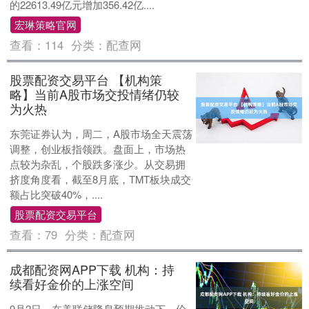
的22613.49亿元增加356.42亿....
宏琳策略官网
查看：
114
分类：
配查网
股票配资交易平台 【机构策
略】当前A股市场交投情绪仍较
为火热
东莞证券认为，周二，A股市场全天震荡
调整，创业板指领跌。盘面上，市场热
点较为杂乱，个股跌多涨少。从交易拥
挤度角度看，截至8月底，TMT板块成交
额占比突破40%，....
股票配资交易平台
查看：
79
分类：
配查网
成都配资网APP下载 机构：持
续看好金价的上涨空间
9月2日，在美联储降息预期推动下，伦