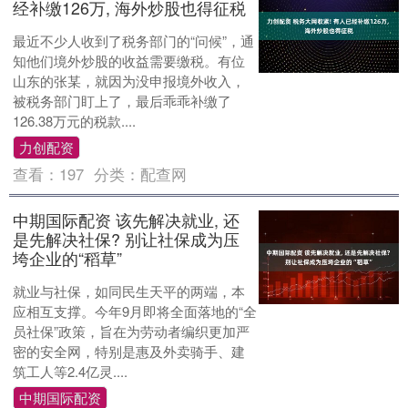
经补缴126万, 海外炒股也得征税
最近不少人收到了税务部门的“问候”，通
知他们境外炒股的收益需要缴税。有位
山东的张某，就因为没申报境外收入，
被税务部门盯上了，最后乖乖补缴了
126.38万元的税款....
力创配资
查看：
197
分类：
配查网
中期国际配资 该先解决就业, 还
是先解决社保? 别让社保成为压
垮企业的“稻草”
就业与社保，如同民生天平的两端，本
应相互支撑。今年9月即将全面落地的“全
员社保”政策，旨在为劳动者编织更加严
密的安全网，特别是惠及外卖骑手、建
筑工人等2.4亿灵....
中期国际配资