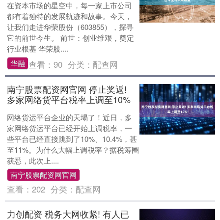
在资本市场的星空中，每一家上市公司
都有着独特的发展轨迹和故事。今天，
让我们走进华荣股份（603855），探寻
它的前世今生。 前世：创业维艰，奠定
行业根基 华荣股....
华融
查看：
90
分类：
配查网
南宁股票配资网官网 停止奖返!
多家网络货平台税率上调至10%
网络货运平台企业的天塌了！近日，多
家网络货运平台已经开始上调税率，一
些平台已经直接跳到了10%、10.4%，甚
至11%。为什么大幅上调税率？据税筹圈
获悉，此次上....
南宁股票配资网官网
查看：
202
分类：
配查网
力创配资 税务大网收紧! 有人已