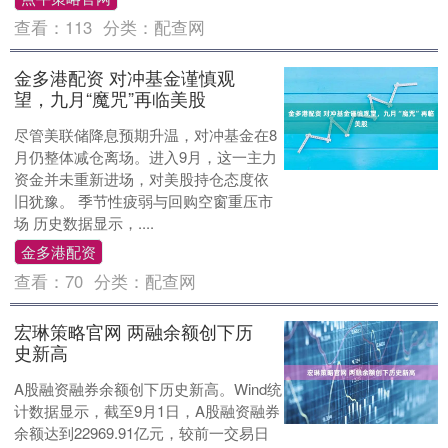
查看：
113
分类：
配查网
金多港配资 对冲基金谨慎观
望，九月“魔咒”再临美股
尽管美联储降息预期升温，对冲基金在8
月仍整体减仓离场。进入9月，这一主力
资金并未重新进场，对美股持仓态度依
旧犹豫。 季节性疲弱与回购空窗重压市
场 历史数据显示，....
金多港配资
查看：
70
分类：
配查网
宏琳策略官网 两融余额创下历
史新高
A股融资融券余额创下历史新高。Wind统
计数据显示，截至9月1日，A股融资融券
余额达到22969.91亿元，较前一交易日