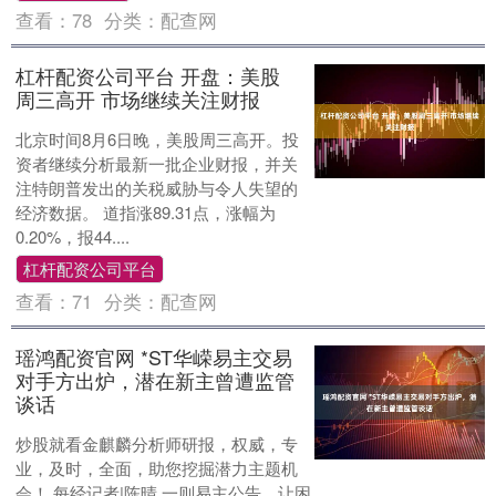
查看：
78
分类：
配查网
杠杆配资公司平台 开盘：美股
周三高开 市场继续关注财报
北京时间8月6日晚，美股周三高开。投
资者继续分析最新一批企业财报，并关
注特朗普发出的关税威胁与令人失望的
经济数据。 道指涨89.31点，涨幅为
0.20%，报44....
杠杆配资公司平台
查看：
71
分类：
配查网
瑶鸿配资官网 *ST华嵘易主交易
对手方出炉，潜在新主曾遭监管
谈话
炒股就看金麒麟分析师研报，权威，专
业，及时，全面，助您挖掘潜力主题机
会！ 每经记者|陈晴 一则易主公告，让困