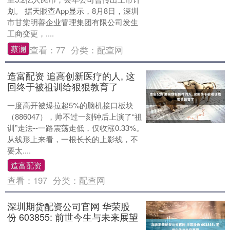
划。 据天眼查App显示，8月8日，深圳
市甘棠明善企业管理集团有限公司发生
工商变更，....
蔡澜
查看：
77
分类：
配查网
造富配资 追高创新医疗的人, 这
回终于被祖训给狠狠教育了
一度高开被爆拉超5%的脑机接口板块
（886047），帅不过一刻钟后上演了“祖
训”走法--一路震荡走低，仅收涨0.33%。
从线形上来看，一根长长的上影线，不
要太....
造富配资
查看：
197
分类：
配查网
深圳期货配资公司官网 华荣股
份 603855: 前世今生与未来展望