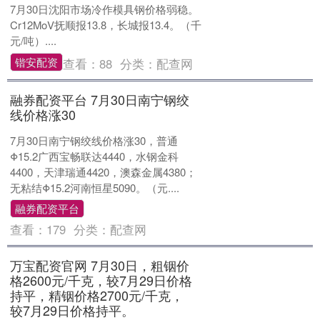
7月30日沈阳市场冷作模具钢价格弱稳。
Cr12MoV抚顺报13.8，长城报13.4。（千
元/吨）....
锴安配资
查看：
88
分类：
配查网
融券配资平台 7月30日南宁钢绞
线价格涨30
7月30日南宁钢绞线价格涨30，普通
Φ15.2广西宝畅联达4440，水钢金科
4400，天津瑞通4420，澳森金属4380；
无粘结Φ15.2河南恒星5090。（元....
融券配资平台
查看：
179
分类：
配查网
万宝配资官网 7月30日，粗铟价
格2600元/千克，较7月29日价格
持平，精铟价格2700元/千克，
较7月29日价格持平。