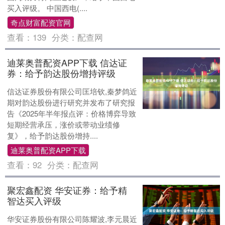
买入评级。 中国西电(....
奇点财富配资官网
查看：
139
分类：
配查网
迪莱奥普配资APP下载 信达证
券：给予韵达股份增持评级
信达证券股份有限公司匡培钦,秦梦鸽近
期对韵达股份进行研究并发布了研究报
告《2025年半年报点评：价格博弈导致
短期经营承压，涨价或带动业绩修
复》，给予韵达股份增持....
迪莱奥普配资APP下载
查看：
92
分类：
配查网
聚宏鑫配资 华安证券：给予精
智达买入评级
华安证券股份有限公司陈耀波,李元晨近