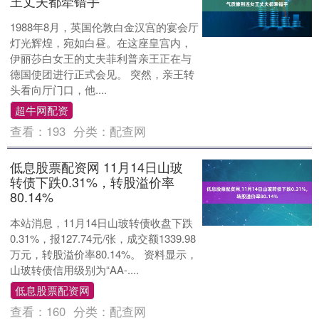
王丈夫都牵错手
1988年8月，英国伦敦白金汉宫的宴会厅
灯光辉煌，宛如白昼。在这座皇宫内，
伊丽莎白女王的丈夫菲利普亲王正在与
德国使团进行正式会见。 突然，亲王转
头看向厅门口，他....
超牛网配资
查看：
193
分类：
配查网
低息股票配资网 11月14日山玻
转债下跌0.31%，转股溢价率
80.14%
本站消息，11月14日山玻转债收盘下跌
0.31%，报127.74元/张，成交额1339.98
万元，转股溢价率80.14%。 资料显示，
山玻转债信用级别为“AA-....
低息股票配资网
查看：
160
分类：
配查网