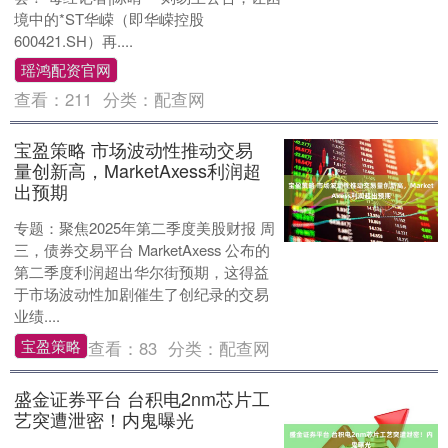
境中的*ST华嵘（即华嵘控股
600421.SH）再....
瑶鸿配资官网
查看：
211
分类：
配查网
宝盈策略 市场波动性推动交易
量创新高，MarketAxess利润超
出预期
专题：聚焦2025年第二季度美股财报 周
三，债券交易平台 MarketAxess 公布的
第二季度利润超出华尔街预期，这得益
于市场波动性加剧催生了创纪录的交易
业绩....
宝盈策略
查看：
83
分类：
配查网
盛金证券平台 台积电2nm芯片工
艺突遭泄密！内鬼曝光