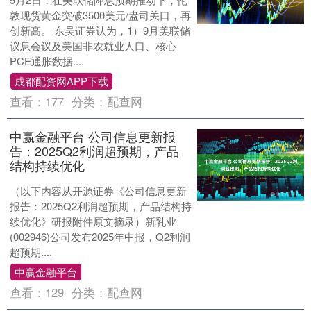
敦现货黄金突破3500美元/盎司关口，再
创新高。 东吴证券认为，1）9月美联储
议息会议及美国非农就业人口、核心
PCE通胀数据....
成都配资网APP下载
查看：
177
分类：
配查网
中赢金融平台 公司信息更新报
告：2025Q2利润超预期，产品
结构持续优化
（以下内容从开源证券《公司信息更新
报告：2025Q2利润超预期，产品结构持
续优化》研报附件原文摘录）新乳业
(002946)公司发布2025年中报，Q2利润
超预期....
中赢金融平台
查看：
129
分类：
配查网