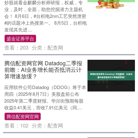
炒股就看金麒麟分析师研报，权威，专
业，及时，全面，助您挖掘潜力主题机
会！ 8月6日，#台积电2nm工艺突然泄密
#的话题冲上热搜第一。 8月5日，台积电
发现其先进....
盛金证券平台
查看：
203
分类：
配查网
腾信配资网官网 Datadog二季报
前瞻：AI业务增长能否抵消云计
算增速放缓？
应用软件公司Datadog（DDOG）将于本
周四（2025年8月7日）美股盘前公布
2025年第二季度财报。华尔街预期每股
收益0.41美元，营收7.91亿美元（同....
腾信配资网官网
查看：
102
分类：
配查网