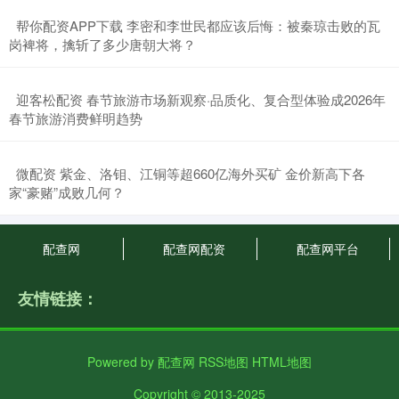
​帮你配资APP下载 李密和李世民都应该后悔：被秦琼击败的瓦
岗裨将，擒斩了多少唐朝大将？
​迎客松配资 春节旅游市场新观察·品质化、复合型体验成2026年
春节旅游消费鲜明趋势
​微配资 紫金、洛钼、江铜等超660亿海外买矿 金价新高下各
家“豪赌”成败几何？
配查网
配查网配资
配查网平台
友情链接：
Powered by
配查网
RSS地图
HTML地图
Copyright
© 2013-2025