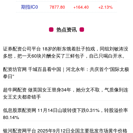
期指IC0
7877.80
+164.40
+2.13%
热点资讯
证券配资公司平台 18岁的靳东饿着肚子拍戏，同组刘敏涛没
多想，把一天60块片酬全买了三鲜包子，自己只喝白开水。
配资坊官网 千城百县看中国｜河北永年：共庆首个“国际太极
拳日”
超牛网配资 做英国女王替身34年，她分文不取，气质像到连
女王丈夫都牵错手
低息股票配资网 11月14日山玻转债下跌0.31%，转股溢价率
80.14%
银河配资网平台 2025年9月12日全国主要批发市场黄牛价格