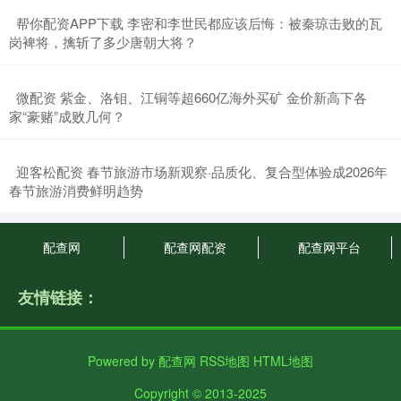
​帮你配资APP下载 李密和李世民都应该后悔：被秦琼击败的瓦
岗裨将，擒斩了多少唐朝大将？
​微配资 紫金、洛钼、江铜等超660亿海外买矿 金价新高下各
家“豪赌”成败几何？
​迎客松配资 春节旅游市场新观察·品质化、复合型体验成2026年
春节旅游消费鲜明趋势
配查网
配查网配资
配查网平台
友情链接：
Powered by
配查网
RSS地图
HTML地图
Copyright
© 2013-2025