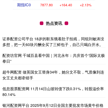
期指IC0
7877.80
+164.40
+2.13%
热点资讯
证券配资公司平台 18岁的靳东饿着肚子拍戏，同组刘敏涛没
多想，把一天60块片酬全买了三鲜包子，自己只喝白开水。
配资坊官网 千城百县看中国｜河北永年：共庆首个“国际太极
拳日”
超牛网配资 做英国女王替身34年，她分文不取，气质像到连
女王丈夫都牵错手
低息股票配资网 11月14日山玻转债下跌0.31%，转股溢价率
80.14%
银河配资网平台 2025年9月12日全国主要批发市场黄牛价格