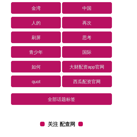
金湾
中国
人的
再次
刷屏
思考
青少年
国际
如何
大财配资app官网
quot
西瓜配资官网
全部话题标签
关注 配查网