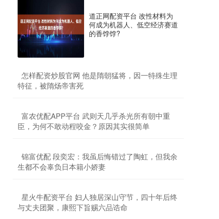
道正网配资平台 改性材料为
何成为机器人、低空经济赛道
的香饽饽?
​怎样配资炒股官网 他是隋朝猛将，因一特殊生理
特征，被隋炀帝害死
​富农优配APP平台 武则天几乎杀光所有朝中重
臣，为何不敢动程咬金？原因其实很简单
​锦富优配 段奕宏：我虽后悔错过了陶虹，但我余
生都不会辜负日本籍小娇妻
​星火牛配资平台 妇人独居深山守节，四十年后终
与丈夫团聚，康熙下旨赐六品诰命