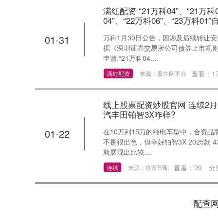
满红配资 “21万科04”、“21万科0
04”、“22万科06”、“23万科0
01-31
万科1月30日公告，因涉及后续转让
据《深圳证券交易所公司债券上市规则(
申请,“21万科04....
查看：
1
满红配资
来源：翼牛网平台
线上股票配资炒股官网 连续2月
汽丰田铂智3X咋样?
01-22
在10万到15万的纯电车型中，合资
不是很出色，但幸好铂智3X 2025款 
就展现出比较....
查看：
99
分
连续
来源：玖富智配
配查