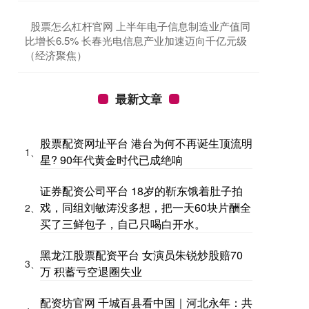
​股票怎么杠杆官网 上半年电子信息制造业产值同
比增长6.5% 长春光电信息产业加速迈向千亿元级
（经济聚焦）
最新文章
股票配资网址平台 港台为何不再诞生顶流明
1、
星? 90年代黄金时代已成绝响
证券配资公司平台 18岁的靳东饿着肚子拍
戏，同组刘敏涛没多想，把一天60块片酬全
2、
买了三鲜包子，自己只喝白开水。
黑龙江股票配资平台 女演员朱锐炒股赔70
3、
万 积蓄亏空退圈失业
配资坊官网 千城百县看中国｜河北永年：共