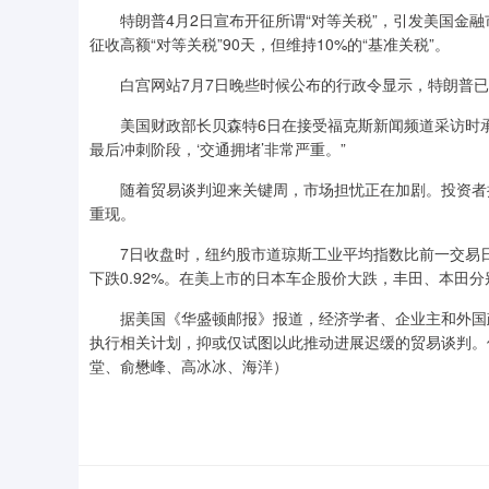
特朗普4月2日宣布开征所谓“对等关税”，引发美国金融
征收高额“对等关税”90天，但维持10%的“基准关税”。
白宫网站7月7日晚些时候公布的行政令显示，特朗普已下令
美国财政部长贝森特6日在接受福克斯新闻频道采访时承
最后冲刺阶段，‘交通拥堵’非常严重。”
随着贸易谈判迎来关键周，市场担忧正在加剧。投资者担
重现。
7日收盘时，纽约股市道琼斯工业平均指数比前一交易日下跌
下跌0.92%。在美上市的日本车企股价大跌，丰田、本田分别
据美国《华盛顿邮报》报道，经济学者、企业主和外国政
执行相关计划，抑或仅试图以此推动进展迟缓的贸易谈判。
堂、俞懋峰、高冰冰、海洋）