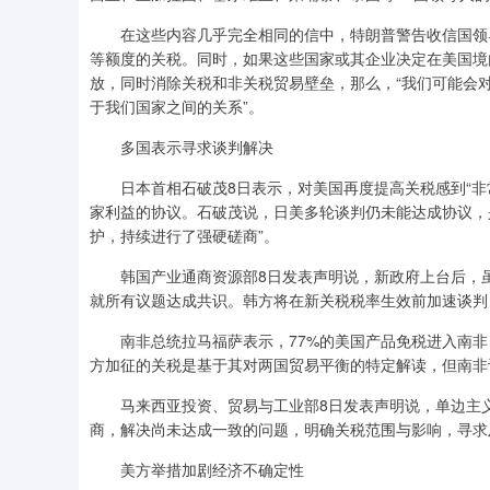
在这些内容几乎完全相同的信中，特朗普警告收信国领导
等额度的关税。同时，如果这些国家或其企业决定在美国境
放，同时消除关税和非关税贸易壁垒，那么，“我们可能会
于我们国家之间的关系”。
多国表示寻求谈判解决
日本首相石破茂8日表示，对美国再度提高关税感到“非常
家利益的协议。石破茂说，日美多轮谈判仍未能达成协议，
护，持续进行了强硬磋商”。
韩国产业通商资源部8日发表声明说，新政府上台后，虽
就所有议题达成共识。韩方将在新关税税率生效前加速谈判
南非总统拉马福萨表示，77%的美国产品免税进入南非，
方加征的关税是基于其对两国贸易平衡的特定解读，但南非
马来西亚投资、贸易与工业部8日发表声明说，单边主义
商，解决尚未达成一致的问题，明确关税范围与影响，寻求
美方举措加剧经济不确定性