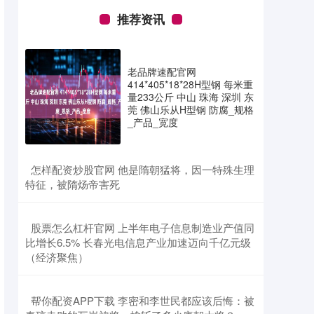
推荐资讯
老品牌速配官网
414*405*18*28H型钢 每米重
量233公斤 中山 珠海 深圳 东
莞 佛山乐从H型钢 防腐_规格
_产品_宽度
​怎样配资炒股官网 他是隋朝猛将，因一特殊生理
特征，被隋炀帝害死
​股票怎么杠杆官网 上半年电子信息制造业产值同
比增长6.5% 长春光电信息产业加速迈向千亿元级
（经济聚焦）
​帮你配资APP下载 李密和李世民都应该后悔：被