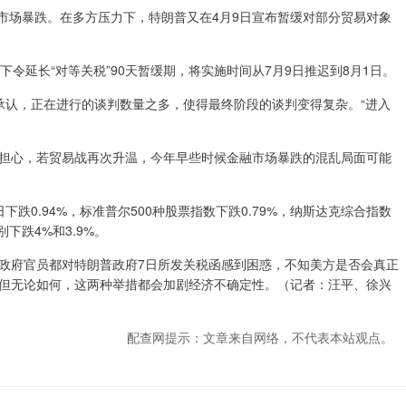
市场暴跌。在多方压力下，特朗普又在4月9日宣布暂缓对部分贸易对象
延长“对等关税”90天暂缓期，将实施时间从7月9日推迟到8月1日。
认，正在进行的谈判数量之多，使得最终阶段的谈判变得复杂。“进入
心，若贸易战再次升温，今年早些时候金融市场暴跌的混乱局面可能
0.94%，标准普尔500种股票指数下跌0.79%，纳斯达克综合指数
下跌4%和3.9%。
府官员都对特朗普政府7日所发关税函感到困惑，不知美方是否会真正
但无论如何，这两种举措都会加剧经济不确定性。（记者：汪平、徐兴
配查网提示：文章来自网络，不代表本站观点。