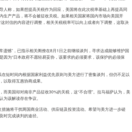
人称，如果想提高关税作为回应，美国将在此次税率基础上再提高同
内生产产品，将不会被征收关税。如果相关国家将国内市场向美国开
对这封信的内容进行调整，相关关税税率可以向上或者向下调整，这取决
遗憾”，已指示相关阁僚在8月1日之前继续谈判，寻求达成能够维护国
是因为“日本政府不愿轻易妥协，该要求的必须要求，该保护的必须保
在短时间内根据国家利益优先原则与美方进行了密集谈判，但仍不足以
，以取得互惠协商成果。
而美国却对南非产品征收30%的关税，这“不合理”。拉马福萨认为，美
认为该解读存在争议。
措施将干扰两国商业活动、供应链及投资流动。希望与美方进一步磋
及时完成谈判的途径。