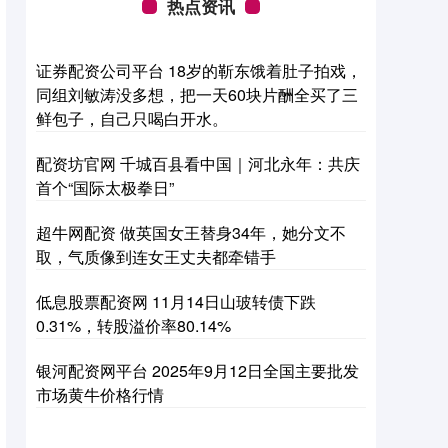
热点资讯
证券配资公司平台 18岁的靳东饿着肚子拍戏，
同组刘敏涛没多想，把一天60块片酬全买了三
鲜包子，自己只喝白开水。
配资坊官网 千城百县看中国｜河北永年：共庆
首个“国际太极拳日”
超牛网配资 做英国女王替身34年，她分文不
取，气质像到连女王丈夫都牵错手
低息股票配资网 11月14日山玻转债下跌
0.31%，转股溢价率80.14%
银河配资网平台 2025年9月12日全国主要批发
市场黄牛价格行情