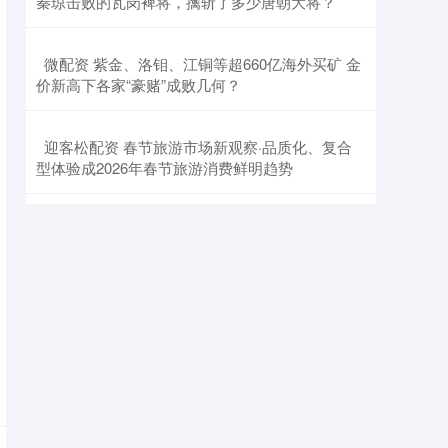
秦琼击败的瓦岗裨将，擒斩了多少唐朝大将？
​微配资 紫金、洛钼、江铜等超660亿海外买矿 金
价新高下各家“豪赌”成败几何？
​迎客松配资 春节旅游市场新观察·品质化、复合
型体验成2026年春节旅游消费鲜明趋势