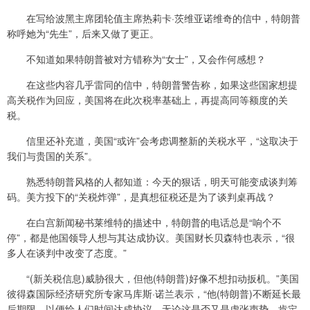
在写给波黑主席团轮值主席热莉卡·茨维亚诺维奇的信中，特朗普
称呼她为“先生”，后来又做了更正。
不知道如果特朗普被对方错称为“女士”，又会作何感想？
在这些内容几乎雷同的信中，特朗普警告称，如果这些国家想提
高关税作为回应，美国将在此次税率基础上，再提高同等额度的关
税。
信里还补充道，美国“或许”会考虑调整新的关税水平，“这取决于
我们与贵国的关系”。
熟悉特朗普风格的人都知道：今天的狠话，明天可能变成谈判筹
码。美方投下的“关税炸弹”，是真想征税还是为了谈判桌再战？
在白宫新闻秘书莱维特的描述中，特朗普的电话总是“响个不
停”，都是他国领导人想与其达成协议。美国财长贝森特也表示，“很
多人在谈判中改变了态度。”
“(新关税信息)威胁很大，但他(特朗普)好像不想扣动扳机。”美国
彼得森国际经济研究所专家马库斯·诺兰表示，“他(特朗普)不断延长最
后期限，以便给人们时间达成协议。无论这是否又是虚张声势，肯定