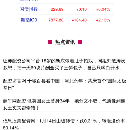
国债指数
229.69
+0.10
+0.04%
期指IC0
7877.80
+164.40
+2.13%
热点资讯
证券配资公司平台 18岁的靳东饿着肚子拍戏，同组刘敏涛没
多想，把一天60块片酬全买了三鲜包子，自己只喝白开水。
配资坊官网 千城百县看中国｜河北永年：共庆首个“国际太极
拳日”
超牛网配资 做英国女王替身34年，她分文不取，气质像到连
女王丈夫都牵错手
低息股票配资网 11月14日山玻转债下跌0.31%，转股溢价率
80.14%