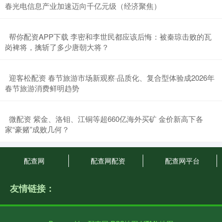
春光电信息产业加速迈向千亿元级（经济聚焦）
​帮你配资APP下载 李密和李世民都应该后悔：被秦琼击败的瓦
岗裨将，擒斩了多少唐朝大将？
​迎客松配资 春节旅游市场新观察·品质化、复合型体验成2026年
春节旅游消费鲜明趋势
​微配资 紫金、洛钼、江铜等超660亿海外买矿 金价新高下各
家“豪赌”成败几何？
配查网
配查网配资
配查网平台
友情链接：