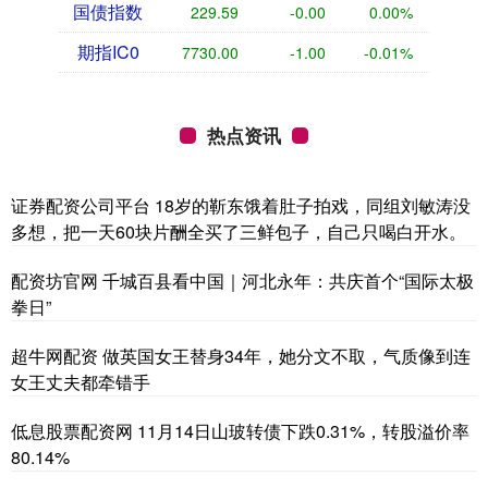
国债指数
229.59
-0.00
0.00%
期指IC0
7730.00
-1.00
-0.01%
热点资讯
证券配资公司平台 18岁的靳东饿着肚子拍戏，同组刘敏涛没
多想，把一天60块片酬全买了三鲜包子，自己只喝白开水。
配资坊官网 千城百县看中国｜河北永年：共庆首个“国际太极
拳日”
超牛网配资 做英国女王替身34年，她分文不取，气质像到连
女王丈夫都牵错手
低息股票配资网 11月14日山玻转债下跌0.31%，转股溢价率
80.14%