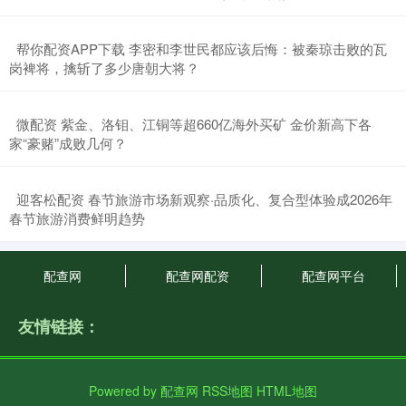
​帮你配资APP下载 李密和李世民都应该后悔：被秦琼击败的瓦
岗裨将，擒斩了多少唐朝大将？
​微配资 紫金、洛钼、江铜等超660亿海外买矿 金价新高下各
家“豪赌”成败几何？
​迎客松配资 春节旅游市场新观察·品质化、复合型体验成2026年
春节旅游消费鲜明趋势
配查网
配查网配资
配查网平台
友情链接：
Powered by
配查网
RSS地图
HTML地图