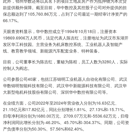
此外，鄂州华数还将以其名下的项目土地及房产作为抵押物为本次贷
款提供额外保障。截至目前，华中数控及其控股子公司对外提供的担
保总额达到了105,760.86万元，占到了公司最近一期经审计净资产的
66.17%。
天眼查资料显示，华中数控成立于1994年10月18日，注册资本
19869.6906万人民币，法定代表人陈吉红，注册地址为武汉市东湖开
发区华工科技园。主营业务为机床数控系统、工业机器人及智能产
线、教育教学领域、新能源汽车配套业务、特种装备。
目前，公司董事长为陈吉红，董秘为陈程，员工人数为3280人，实际
控制人为阎志。
公司参股公司40家，包括江苏锦明工业机器人自动化有限公司、武汉
华数锦明智能科技有限公司、武汉华中新能源科技有限公司、武汉华
大新型电机科技股份有限公司、深圳华中数控有限公司等。
在业绩方面，公司2022年至2024年营业收入分别为16.63亿元、
21.15亿元和17.82亿元，同比分别增长1.81%、27.13%和-15.71%。
归母净利润分别为1680.00万元、2709.07万元和-5536.62万元，归母
净利润同比增长分别为-46.20%、45.70%和-304.37%。同期，公司资
产负债率分别为50.30%、57.56%和62.40%。