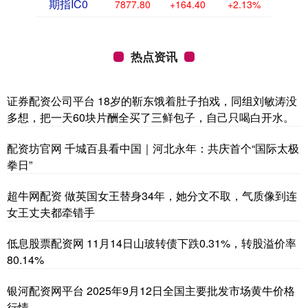
期指IC0
7877.80
+164.40
+2.13%
热点资讯
证券配资公司平台 18岁的靳东饿着肚子拍戏，同组刘敏涛没
多想，把一天60块片酬全买了三鲜包子，自己只喝白开水。
配资坊官网 千城百县看中国｜河北永年：共庆首个“国际太极
拳日”
超牛网配资 做英国女王替身34年，她分文不取，气质像到连
女王丈夫都牵错手
低息股票配资网 11月14日山玻转债下跌0.31%，转股溢价率
80.14%
银河配资网平台 2025年9月12日全国主要批发市场黄牛价格
行情