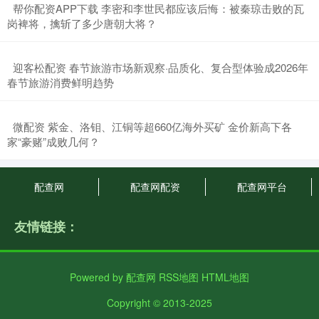
​帮你配资APP下载 李密和李世民都应该后悔：被秦琼击败的瓦
岗裨将，擒斩了多少唐朝大将？
​迎客松配资 春节旅游市场新观察·品质化、复合型体验成2026年
春节旅游消费鲜明趋势
​微配资 紫金、洛钼、江铜等超660亿海外买矿 金价新高下各
家“豪赌”成败几何？
配查网
配查网配资
配查网平台
友情链接：
Powered by
配查网
RSS地图
HTML地图
Copyright
© 2013-2025