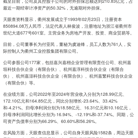
截至目前，公司及其控股子公司的对外担保总额达到210.83亿元，占
最近一期经审计净资产的50.32%，无逾期对外担保。
天眼查资料显示，衢州发展成立于1993年02月23日，注册资本
850894.08万人民币，法定代表人林俊波，注册地址为浙江省衢州市
世纪大道677号601室。主营业务为房地产开发、投资、商业贸易等。
目前，公司董事长为付亚民，董秘为虞迪锋，员工人数为761人，实
际控制人为衢州工业控股集团有限公司。
公司参股公司177家，包括嘉兴嘉栩企业管理有限责任公司、杭州嘉
垣科技合伙企业（有限合伙）、杭州嘉淳科技合伙企业（有限合
伙）、杭州嘉澎科技合伙企业（有限合伙）、杭州嘉繁科技合伙企业
（有限合伙）等。
在业绩方面，公司2022年至2024年营业收入分别为128.99亿元、
172.10亿元和164.85亿元，同比分别增长-23.64%、33.42%
和-4.21%。归母净利润分别为18.58亿元、16.31亿元和10.16亿元，
归母净利润同比增长分别为-16.94%、-12.19%和-37.74%。同期，公
司资产负债率分别为66.29%、60.60%和56.26%。
在风险方面，天眼查信息显示，公司自身天眼风险1582条，周边天眼