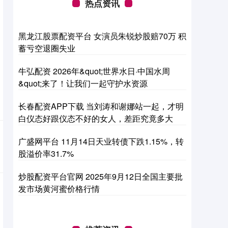
热点资讯
黑龙江股票配资平台 女演员朱锐炒股赔70万 积
蓄亏空退圈失业
牛弘配资 2026年&quot;世界水日·中国水周
&quot;来了！让我们一起守护水资源
长春配资APP下载 当刘涛和谢娜站一起，才明
白仪态好跟仪态不好的女人，差距究竟多大
广盛网平台 11月14日天业转债下跌1.15%，转
股溢价率31.7%
炒股配资平台官网 2025年9月12日全国主要批
发市场黄河蜜价格行情