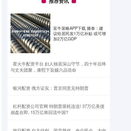
推荐资讯
富牛策略APP下载 滕泰：建
议给居民发1万亿补贴 或可增
加2万亿GDP
​星火牛配资平台 妇人独居深山守节，四十年后终
与丈夫团聚，康熙下旨赐六品诰命
​银河配资 俄方证实：普京同意见特朗普
​杠杆配资公司官网 特朗普噩耗连连! 37万亿美债
崩盘在即, 15万亿将回流中国?
​按日配资 自主信创、国产替代，央企民企、大中