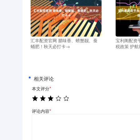
汇丰配资官网 腊味香、螃蟹靓、蚕
宝利阁配资
蛹肥！秋天必打卡→
税政策 护
相关评论
本文评分
*
评论内容
*