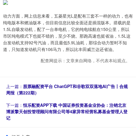
动力方面，网上信息来看，五菱星光L是配有三套不一样的动力，也有
纯电版本和燃油版本，但目前信息比较全面还是插混版本。搭载的是
1.5L自吸发动机，配了一台单电机，它的纯电续航在150公里，所以
市区纯电模式下也挺不错的，至少不烧。那跑高速也挺省油，1.5L这
台发动机支持92号汽油，而且最低5.9L油耗，那综合动力暂时不知
道，只知道发动机只有106马力，所以比丰田威兰达还省油。
配查网提示：文章来自网络，不代表本站观点。
上一篇：
股票融配资平台 ChatGPT和谷歌双双落地AI广告丨合规
周报（第222期）
下一篇：
恒乐配资APP下载 中国证券投资基金业协会：注销北京
博派擎天创投管理顾问有限公司等4家异常经营私募基金管理人登
记