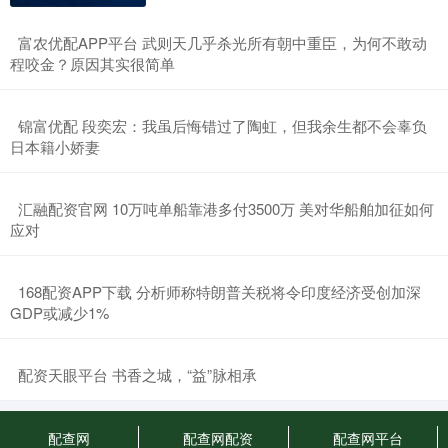
​富农优配APP平台 武则天几乎杀光所有朝中重臣，为何不敢动
程咬金？原因其实很简单
​锦富优配 段奕宏：我虽后悔错过了陶虹，但我余生都不会辜负
日本籍小娇妻
​汇融配资官网 10万吨单船靠港多付3500万 美对华船舶加征如何
应对
​168配资APP下载 分析师称特朗普关税将令印度经济受创加深
GDP或减少1%
​配资天眼平台 书香之城，“益”脉相承
配查网
配查网配资
配查网平台