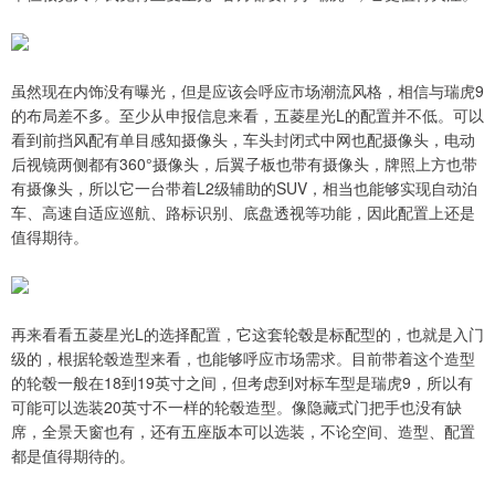
虽然现在内饰没有曝光，但是应该会呼应市场潮流风格，相信与瑞虎9
的布局差不多。至少从申报信息来看，五菱星光L的配置并不低。可以
看到前挡风配有单目感知摄像头，车头封闭式中网也配摄像头，电动
后视镜两侧都有360°摄像头，后翼子板也带有摄像头，牌照上方也带
有摄像头，所以它一台带着L2级辅助的SUV，相当也能够实现自动泊
车、高速自适应巡航、路标识别、底盘透视等功能，因此配置上还是
值得期待。
再来看看五菱星光L的选择配置，它这套轮毂是标配型的，也就是入门
级的，根据轮毂造型来看，也能够呼应市场需求。目前带着这个造型
的轮毂一般在18到19英寸之间，但考虑到对标车型是瑞虎9，所以有
可能可以选装20英寸不一样的轮毂造型。像隐藏式门把手也没有缺
席，全景天窗也有，还有五座版本可以选装，不论空间、造型、配置
都是值得期待的。