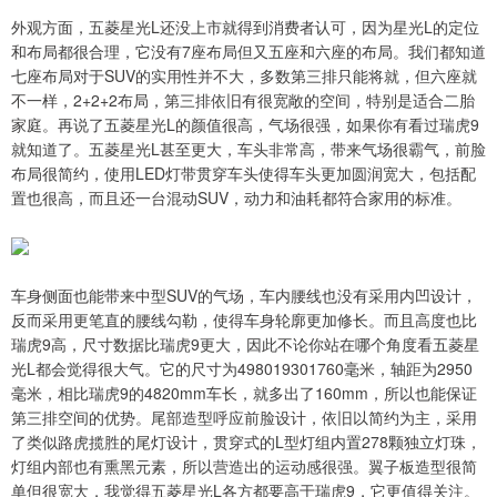
外观方面，五菱星光L还没上市就得到消费者认可，因为星光L的定位
和布局都很合理，它没有7座布局但又五座和六座的布局。我们都知道
七座布局对于SUV的实用性并不大，多数第三排只能将就，但六座就
不一样，2+2+2布局，第三排依旧有很宽敞的空间，特别是适合二胎
家庭。再说了五菱星光L的颜值很高，气场很强，如果你有看过瑞虎9
就知道了。五菱星光L甚至更大，车头非常高，带来气场很霸气，前脸
布局很简约，使用LED灯带贯穿车头使得车头更加圆润宽大，包括配
置也很高，而且还一台混动SUV，动力和油耗都符合家用的标准。
车身侧面也能带来中型SUV的气场，车内腰线也没有采用内凹设计，
反而采用更笔直的腰线勾勒，使得车身轮廓更加修长。而且高度也比
瑞虎9高，尺寸数据比瑞虎9更大，因此不论你站在哪个角度看五菱星
光L都会觉得很大气。它的尺寸为498019301760毫米，轴距为2950
毫米，相比瑞虎9的4820mm车长，就多出了160mm，所以也能保证
第三排空间的优势。尾部造型呼应前脸设计，依旧以简约为主，采用
了类似路虎揽胜的尾灯设计，贯穿式的L型灯组内置278颗独立灯珠，
灯组内部也有熏黑元素，所以营造出的运动感很强。翼子板造型很简
单但很宽大，我觉得五菱星光L各方都要高于瑞虎9，它更值得关注。