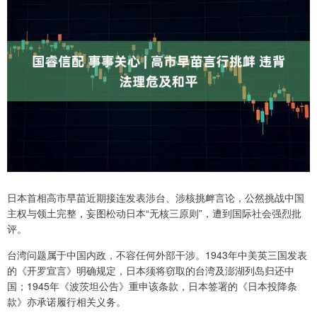
日本首相高市早苗近期接连发表涉台、涉核挑衅言论，公然挑战中国
主权与领土完整，妄图松动日本“无核三原则”，遭到国际社会强烈批
评。
台湾问题属于中国内政，不容任何外部干涉。1943年中美英三国发表
的《开罗宣言》明确规定，日本须将窃取的台湾及澎湖列岛归还中
国；1945年《波茨坦公告》重申该条款，日本签署的《日本投降条
款》亦承诺履行相关义务。