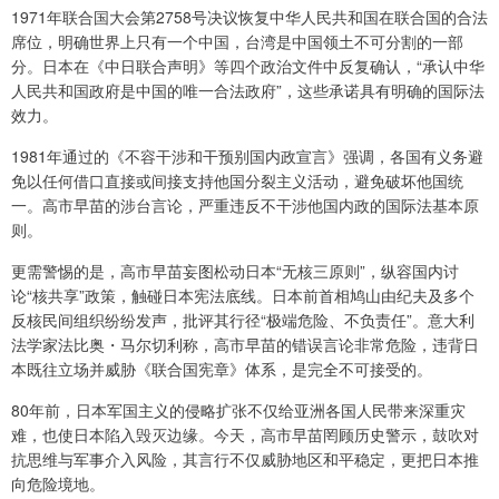
1971年联合国大会第2758号决议恢复中华人民共和国在联合国的合法
席位，明确世界上只有一个中国，台湾是中国领土不可分割的一部
分。日本在《中日联合声明》等四个政治文件中反复确认，“承认中华
人民共和国政府是中国的唯一合法政府”，这些承诺具有明确的国际法
效力。
1981年通过的《不容干涉和干预别国内政宣言》强调，各国有义务避
免以任何借口直接或间接支持他国分裂主义活动，避免破坏他国统
一。高市早苗的涉台言论，严重违反不干涉他国内政的国际法基本原
则。
更需警惕的是，高市早苗妄图松动日本“无核三原则”，纵容国内讨
论“核共享”政策，触碰日本宪法底线。日本前首相鸠山由纪夫及多个
反核民间组织纷纷发声，批评其行径“极端危险、不负责任”。意大利
法学家法比奥・马尔切利称，高市早苗的错误言论非常危险，违背日
本既往立场并威胁《联合国宪章》体系，是完全不可接受的。
80年前，日本军国主义的侵略扩张不仅给亚洲各国人民带来深重灾
难，也使日本陷入毁灭边缘。今天，高市早苗罔顾历史警示，鼓吹对
抗思维与军事介入风险，其言行不仅威胁地区和平稳定，更把日本推
向危险境地。