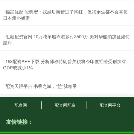
​锦富优配 段奕宏：我虽后悔错过了陶虹，但我余生都不会辜负
日本籍小娇妻
​汇融配资官网 10万吨单船靠港多付3500万 美对华船舶加征如何
应对
​168配资APP下载 分析师称特朗普关税将令印度经济受创加深
GDP或减少1%
​配资天眼平台 书香之城，“益”脉相承
配查网
配查网配资
配查网平台
友情链接：