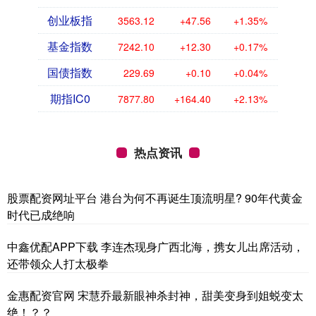
创业板指
3563.12
+47.56
+1.35%
基金指数
7242.10
+12.30
+0.17%
国债指数
229.69
+0.10
+0.04%
期指IC0
7877.80
+164.40
+2.13%
热点资讯
股票配资网址平台 港台为何不再诞生顶流明星? 90年代黄金
时代已成绝响
中鑫优配APP下载 李连杰现身广西北海，携女儿出席活动，
还带领众人打太极拳
金惠配资官网 宋慧乔最新眼神杀封神，甜美变身到姐蜕变太
绝！？？